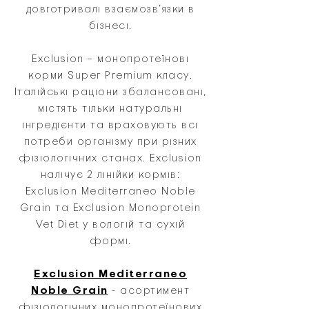
довготривалі взаємозв’язки в
бізнесі.
Exclusion – монопротеїнові
корми Super Premium класу.
Італійські раціони збалансовані,
містять тільки натуральні
інгредієнти та враховують всі
потреби організму при різних
фізіологічних станах. Exclusion
налічує 2 лінійки кормів:
Exclusion Mediterraneo Noble
Grain та Exclusion Monoprotein
Vet Diet у вологій та сухій
формі.
Exclusion Mediterraneo
Noble Grain
- асортимент
фізіологічних монопротеїнових