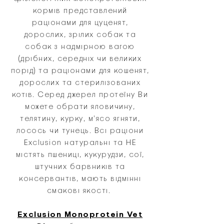
кормів представлений
раціонами для цуценят,
дорослих, зрілих собак та
собак з надмірною вагою
(дрібних, середніх чи великих
порід) та раціонами для кошенят,
дорослих та стерилізованих
котів. Серед джерел протеїну Ви
можете обрати яловичину,
телятину, курку, м'ясо ягняти,
лосось чи тунець. Всі раціони
Exclusion натуральні та НЕ
містять пшениці, кукурудзи, сої,
штучних барвників та
консервантів, мають відмінні
смакові якості.
Exclusion Monoprotein Vet