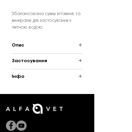
Збалансована суміш вітамінів та
мінералів для застосування з
питною водою.
Опис
Збалансована суміш вітамінів та
Застосування
мінералів для застосування з
питною водою.
Рідкий вітамінно-мінеральний
Інфо
комплекс у формі концентрату,
для перорального застосування
Тип: Рідка вітамінна суміш
птиці з водою (кури-несучки,
Фармацевтична форма: Розчин
бройлери, індики, гуси, качки).
Термін придатності: 24 місяці
Містить оптимально
збалансоване співвідношення
вітаміну D3, кальцію та магнію.