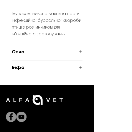
Імунокомплексна вакцина проти
інфекційної бурсальної хвороби
птиці з розчинником для
ін’єкційного застосування.
Опис
Імунокомплексна вакцина проти
Інфо
інфекційної бурсальної хвороби
птиці з розчинником для
Тип: Жива вакцина
ін’єкційного застосування.
Хвороба: Інфекційна бурсальна
хвороба
Фармацевтична форма:
Ліофілізат