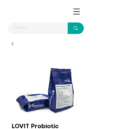
LOVIT Probiotic